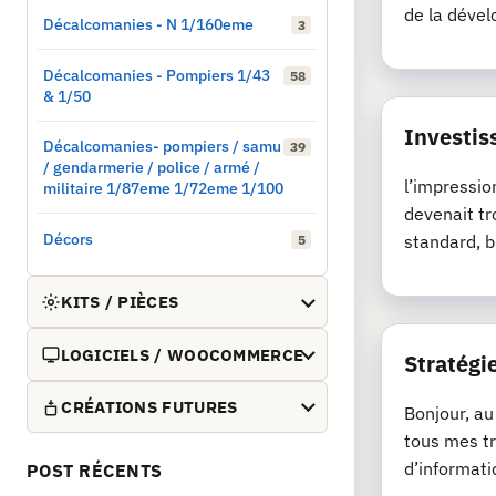
de la dével
Décalcomanies - N 1/160eme
3
Décalcomanies - Pompiers 1/43
58
& 1/50
Investis
Décalcomanies- pompiers / samu
39
/ gendarmerie / police / armé /
l’impressio
militaire 1/87eme 1/72eme 1/100
devenait tr
Décors
standard, b
5
KITS / PIÈCES
LOGICIELS / WOOCOMMERCE
Stratégie
CRÉATIONS FUTURES
Bonjour, au
tous mes tr
d’informati
POST RÉCENTS