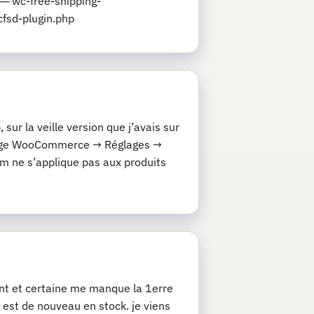
─ wc-free-shipping-
fsd-plugin.php
ur la veille version que j’avais sur
églage WooCommerce → Réglages →
 ne s’applique pas aux produits
nt et certaine me manque la 1erre
t est de nouveau en stock. je viens