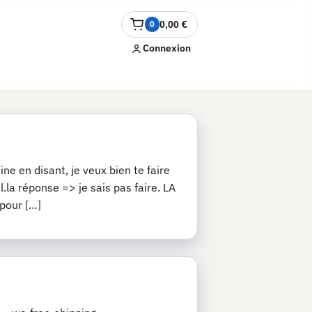
0,00
€
0
Ouvrir
le
Connexion
panier
ne en disant, je veux bien te faire
.la réponse => je sais pas faire. LA
 pour […]