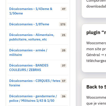
Comporteme
downloadab
Décalcomanies - 1/43eme &
47
1/50eme
Décalcomanies - 1/87eme
173
plugin 
Décalcomanies - Alimentaire,
21
publicitaire, voitures, etc
Woocomerce 
mon site p
Décalcomanies - armée /
25
militaire
Général → 
téléchargeab
Décalcomanies - BANDES
37
COULEURS / ZEBRAS
Décalcomanies - CIRQUES / fetes
17
foraine
Back to 
Décalcomanies - gendarmerie /
26
Woocommerc
police / Militaires 1/43 & 1/50
que je vien