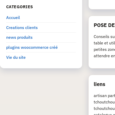
CATEGORIES
Accueil
POSE D
Creations clients
Conseils su
news produits
table et ut
plugins woocommerce créé
petites zon
attendre e
Vie du site
liens
artisan pa
tchoutchou.
tchoutchou.
catalogue e