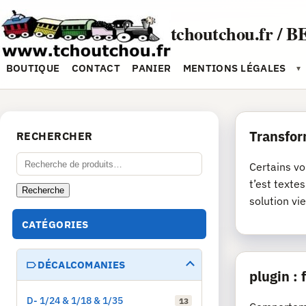
Aller
au
tchoutchou.fr / B
contenu
BOUTIQUE
CONTACT
PANIER
MENTIONS LÉGALES
▾
Transfor
RECHERCHER
Recherche
Certains vo
pour :
t’est texte
Recherche
solution vie
CATÉGORIES
DÉCALCOMANIES
plugin :
D- 1/24 & 1/18 & 1/35
13