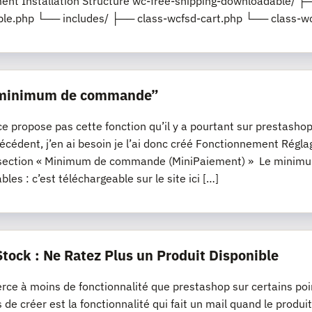
nt Installation Structure wc-free-shipping-downloadable/ ├─
le.php └── includes/ ├── class-wcfsd-cart.php └── class-wc
“minimum de commande”
propose pas cette fonction qu’il y a pourtant sur prestashop, s
récédent, j’en ai besoin je l’ai donc créé Fonctionnement R
section « Minimum de commande (MiniPaiement) » Le minimum
les : c’est téléchargeable sur le site ici […]
Stock : Ne Ratez Plus un Produit Disponible
e à moins de fonctionnalité que prestashop sur certains poi
s de créer est la fonctionnalité qui fait un mail quand le produi