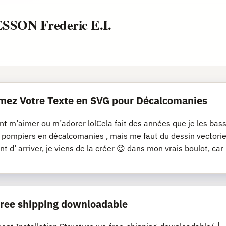
ESSON Frederic E.I.
mez Votre Texte en SVG pour Décalcomanies
nt m’aimer ou m’adorer lolCela fait des années que je les bassi
s pompiers en décalcomanies , mais me faut du dessin vectoriel
nt d’ arriver, je viens de la créer 😉 dans mon vrais boulot, car
 free shipping downloadable