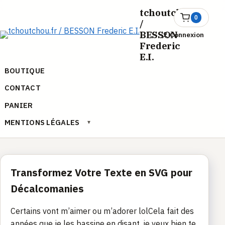
Aller
tchoutchou.fr
au
0
Ouvrir
/
le
contenu
BESSON
Connexion
panier
Frederic
E.I.
BOUTIQUE
CONTACT
PANIER
MENTIONS LÉGALES
▾
Transformez Votre Texte en SVG pour
Décalcomanies
Certains vont m’aimer ou m’adorer lolCela fait des
années que je les bassine en disant, je veux bien te