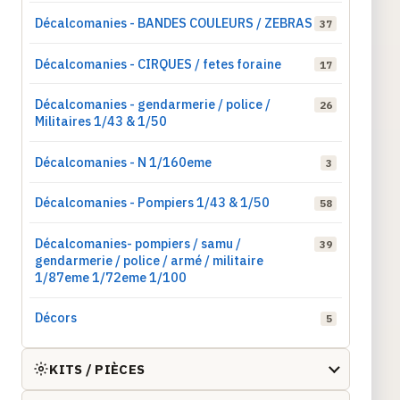
Décalcomanies - BANDES COULEURS / ZEBRAS
37
Décalcomanies - CIRQUES / fetes foraine
17
Décalcomanies - gendarmerie / police /
26
Militaires 1/43 & 1/50
Décalcomanies - N 1/160eme
3
Décalcomanies - Pompiers 1/43 & 1/50
58
Décalcomanies- pompiers / samu /
39
gendarmerie / police / armé / militaire
1/87eme 1/72eme 1/100
Décors
5
KITS / PIÈCES