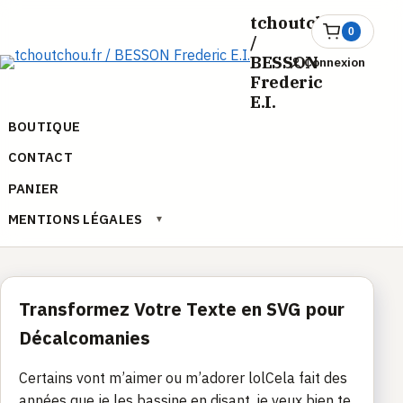
Aller
tchoutchou.fr
au
0
Ouvrir
/
le
contenu
BESSON
Connexion
panier
Frederic
E.I.
BOUTIQUE
CONTACT
PANIER
MENTIONS LÉGALES
▾
Transformez Votre Texte en SVG pour
Décalcomanies
Certains vont m’aimer ou m’adorer lolCela fait des
années que je les bassine en disant, je veux bien te