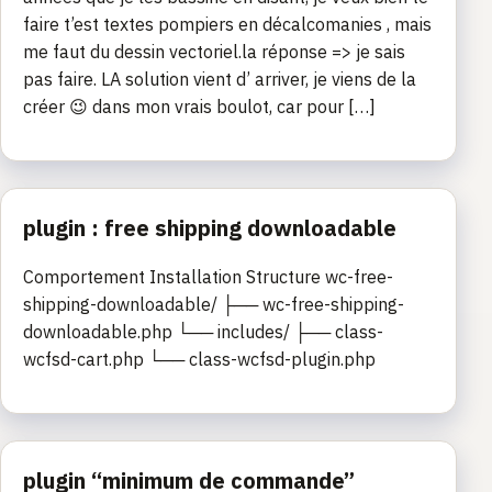
faire t’est textes pompiers en décalcomanies , mais
me faut du dessin vectoriel.la réponse => je sais
pas faire. LA solution vient d’ arriver, je viens de la
créer 😉 dans mon vrais boulot, car pour […]
plugin : free shipping downloadable
Comportement Installation Structure wc-free-
shipping-downloadable/ ├── wc-free-shipping-
downloadable.php └── includes/ ├── class-
wcfsd-cart.php └── class-wcfsd-plugin.php
plugin “minimum de commande”