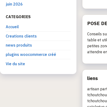
juin 2026
CATEGORIES
POSE D
Accueil
Conseils su
Creations clients
table et ut
news produits
petites zon
attendre e
plugins woocommerce créé
Vie du site
liens
artisan par
tchoutchou.
tchoutchou.
catalogue e