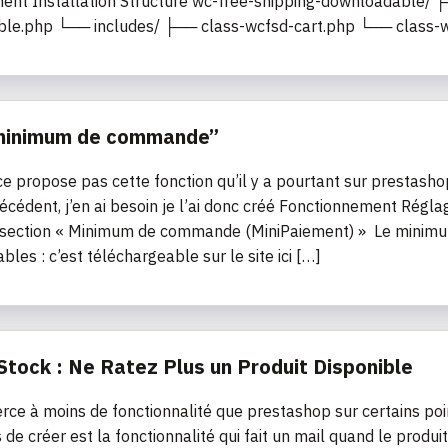
nt Installation Structure wc-free-shipping-downloadable/ ├
le.php └── includes/ ├── class-wcfsd-cart.php └── class-w
“minimum de commande”
propose pas cette fonction qu’il y a pourtant sur prestashop, 
récédent, j’en ai besoin je l’ai donc créé Fonctionnement 
section « Minimum de commande (MiniPaiement) » Le minimum
bles : c’est téléchargeable sur le site ici […]
Stock : Ne Ratez Plus un Produit Disponible
e à moins de fonctionnalité que prestashop sur certains poi
s de créer est la fonctionnalité qui fait un mail quand le produi