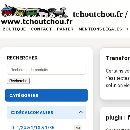
Aller
au
tchoutchou.fr /
contenu
BOUTIQUE
CONTACT
PANIER
MENTIONS LÉGALES
▾
Transfo
RECHERCHER
Recherche
Certains vo
pour :
t’est texte
Recherche
solution vie
CATÉGORIES
DÉCALCOMANIES
plugin :
D- 1/24 & 1/18 & 1/35
13