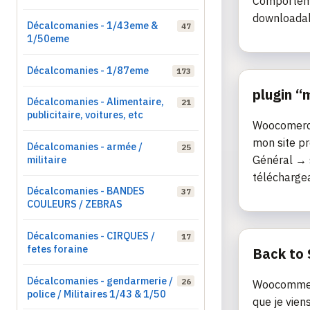
Comporteme
downloadab
Décalcomanies - 1/43eme &
47
1/50eme
Décalcomanies - 1/87eme
173
plugin 
Décalcomanies - Alimentaire,
21
publicitaire, voitures, etc
Woocomerce 
mon site p
Décalcomanies - armée /
25
militaire
Général → 
téléchargea
Décalcomanies - BANDES
37
COULEURS / ZEBRAS
Décalcomanies - CIRQUES /
17
fetes foraine
Back to 
Décalcomanies - gendarmerie /
26
Woocommerc
police / Militaires 1/43 & 1/50
que je vien