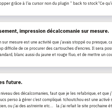
opper grâce à l’ia cursor non du plugin ” back to stock”Ce qu’il
sement, impression décalcomanie sur mesure.
n sur mesure est une activité que j’avais stoppé ou presque, ca
op difficile de ce procurer des cartouches d’encres. Il sera pos
andard, blanc aussi du jaune et rouge fluo, et de mettre un co
es future.
 niveau des décalcomanies, faut que je les refabrique, et que 
ucs perso à gérer c’est compliqué. tchoutchou est une activé
cien, ou j’ai des astreinte etc… la j’ai refait le site prochaine