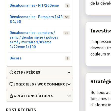
de la dével
Décalcomanies - N 1/160eme
3
Décalcomanies - Pompiers 1/43
58
& 1/50
Investis
Décalcomanies- pompiers /
39
samu / gendarmerie / police /
l’impressio
armé / militaire 1/87eme
1/72eme 1/100
devenait tr
couleurs st
Décors
5
KITS / PIÈCES
Stratégi
LOGICIELS / WOOCOMMERCE
Bonjour, au
CRÉATIONS FUTURES
tous mes tr
d’informati
POST RÉCENTS