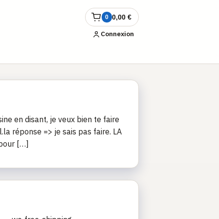
0,00
€
0
Ouvrir
le
Connexion
panier
ne en disant, je veux bien te faire
la réponse => je sais pas faire. LA
 pour […]