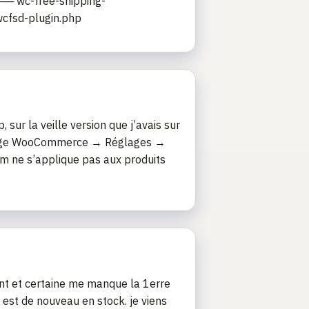
── wc-free-shipping-
cfsd-plugin.php
sur la veille version que j’avais sur
Réglage WooCommerce → Réglages →
 ne s’applique pas aux produits
nt et certaine me manque la 1erre
t est de nouveau en stock. je viens