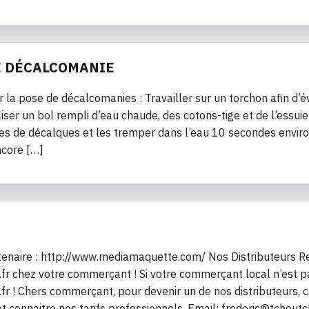
E DÉCALCOMANIE
r la pose de décalcomanies : Travailler sur un torchon afin d’é
iliser un bol rempli d’eau chaude, des cotons-tige et de l’essu
es de décalques et les tremper dans l’eau 10 secondes environ
ncore […]
tenaire : http://www.mediamaquette.com/ Nos Distributeurs R
fr chez votre commerçant ! Si votre commerçant local n’est pas
fr ! Chers commerçant, pour devenir un de nos distributeurs, 
t connaitre nos tarifs professionnels. Email: frederic@tchout