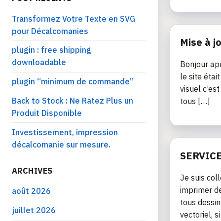
Transformez Votre Texte en SVG
pour Décalcomanies
Mise à j
plugin : free shipping
downloadable
Bonjour apr
le site éta
plugin “minimum de commande”
visuel c’es
Back to Stock : Ne Ratez Plus un
tous […]
Produit Disponible
Investissement, impression
décalcomanie sur mesure.
SERVICE
ARCHIVES
Je suis col
imprimer de
août 2026
tous dessin
juillet 2026
vectoriel, si