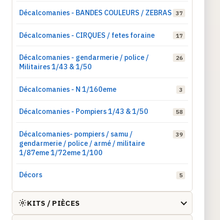
Décalcomanies - BANDES COULEURS / ZEBRAS
37
Décalcomanies - CIRQUES / fetes foraine
17
Décalcomanies - gendarmerie / police /
26
Militaires 1/43 & 1/50
Décalcomanies - N 1/160eme
3
Décalcomanies - Pompiers 1/43 & 1/50
58
Décalcomanies- pompiers / samu /
39
gendarmerie / police / armé / militaire
1/87eme 1/72eme 1/100
Décors
5
KITS / PIÈCES