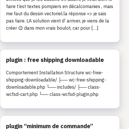
faire t’est textes pompiers en décalcomanies , mais
me faut du dessin vectoriel.la réponse => je sais
pas faire. LA solution vient d’ arriver, je viens de la
créer 😉 dans mon vrais boulot, car pour […]
plugin : free shipping downloadable
Comportement Installation Structure wc-free-
shipping-downloadable/ ├── wc-free-shipping-
downloadable.php └── includes/ ├── class-
wcfsd-cart.php └── class-wcfsd-plugin.php
plugin “minimum de commande”