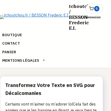
Aller
tchoutchou.fr
au
0
Ouvrir
/
le
contenu
BESSON
Connexion
panier
Frederic
E.I.
BOUTIQUE
CONTACT
PANIER
MENTIONS LÉGALES
▾
Transformez Votre Texte en SVG pour
Décalcomanies
Certains vont m’aimer ou m’adorer lolCela fait des
années que je les bassine en disant, je veux bien te