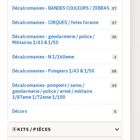
Décalcomanies - BANDES COULEURS / ZEBRAS
37
Décalcomanies - CIRQUES / fetes foraine
17
Décalcomanies - gendarmerie / police /
26
Militaires 1/43 & 1/50
Décalcomanies - N 1/160eme
3
Décalcomanies - Pompiers 1/43 & 1/50
58
Décalcomanies- pompiers / samu /
39
gendarmerie / police / armé / militaire
1/87eme 1/72eme 1/100
Décors
5
KITS / PIÈCES