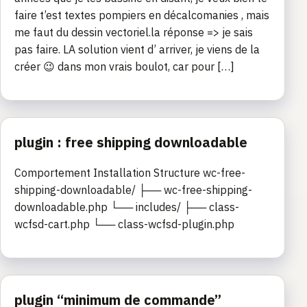
faire t’est textes pompiers en décalcomanies , mais
me faut du dessin vectoriel.la réponse => je sais
pas faire. LA solution vient d’ arriver, je viens de la
créer 😉 dans mon vrais boulot, car pour […]
plugin : free shipping downloadable
Comportement Installation Structure wc-free-
shipping-downloadable/ ├── wc-free-shipping-
downloadable.php └── includes/ ├── class-
wcfsd-cart.php └── class-wcfsd-plugin.php
plugin “minimum de commande”