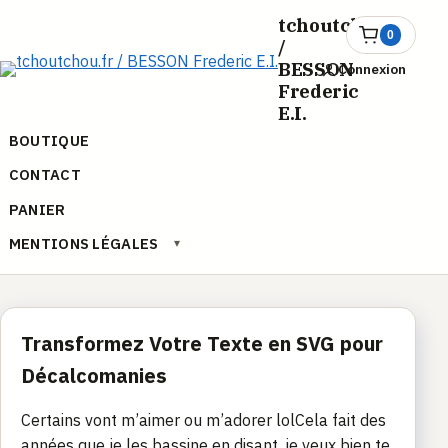
Aller
tchoutchou.fr
au
0
Ouvrir
/
le
contenu
BESSON
Connexion
panier
Frederic
E.I.
BOUTIQUE
CONTACT
PANIER
MENTIONS LÉGALES
▾
Transformez Votre Texte en SVG pour
Décalcomanies
Certains vont m’aimer ou m’adorer lolCela fait des
années que je les bassine en disant, je veux bien te