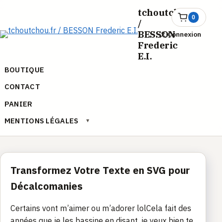
Aller
tchoutchou.fr
au
0
Ouvrir
/
le
contenu
BESSON
Connexion
panier
Frederic
E.I.
BOUTIQUE
CONTACT
PANIER
MENTIONS LÉGALES
▾
Transformez Votre Texte en SVG pour
Décalcomanies
Certains vont m’aimer ou m’adorer lolCela fait des
années que je les bassine en disant, je veux bien te