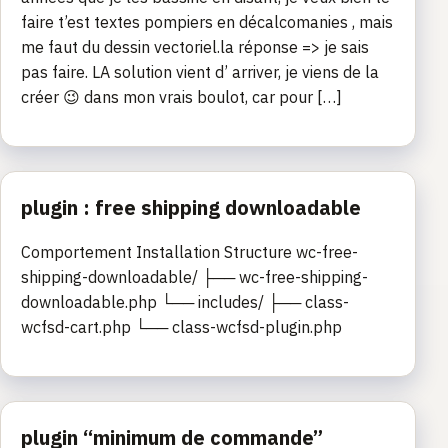
faire t’est textes pompiers en décalcomanies , mais
me faut du dessin vectoriel.la réponse => je sais
pas faire. LA solution vient d’ arriver, je viens de la
créer 😉 dans mon vrais boulot, car pour […]
plugin : free shipping downloadable
Comportement Installation Structure wc-free-
shipping-downloadable/ ├── wc-free-shipping-
downloadable.php └── includes/ ├── class-
wcfsd-cart.php └── class-wcfsd-plugin.php
plugin “minimum de commande”