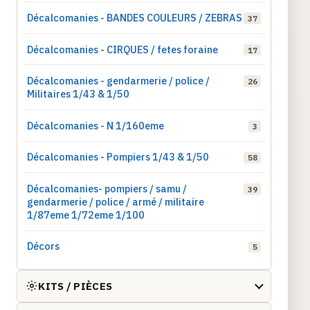
Décalcomanies - BANDES COULEURS / ZEBRAS
37
Décalcomanies - CIRQUES / fetes foraine
17
Décalcomanies - gendarmerie / police /
26
Militaires 1/43 & 1/50
Décalcomanies - N 1/160eme
3
Décalcomanies - Pompiers 1/43 & 1/50
58
Décalcomanies- pompiers / samu /
39
gendarmerie / police / armé / militaire
1/87eme 1/72eme 1/100
Décors
5
KITS / PIÈCES