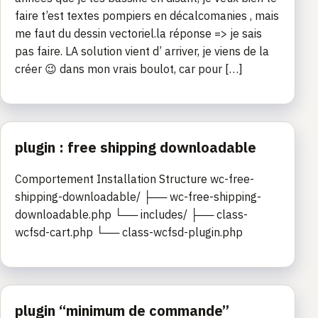
faire t’est textes pompiers en décalcomanies , mais
me faut du dessin vectoriel.la réponse => je sais
pas faire. LA solution vient d’ arriver, je viens de la
créer 😉 dans mon vrais boulot, car pour […]
plugin : free shipping downloadable
Comportement Installation Structure wc-free-
shipping-downloadable/ ├── wc-free-shipping-
downloadable.php └── includes/ ├── class-
wcfsd-cart.php └── class-wcfsd-plugin.php
plugin “minimum de commande”