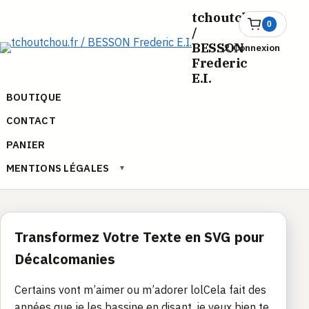
Aller
tchoutchou.fr
au
0
Ouvrir
/
le
contenu
BESSON
Connexion
panier
Frederic
E.I.
BOUTIQUE
CONTACT
PANIER
MENTIONS LÉGALES
▾
Transformez Votre Texte en SVG pour
Décalcomanies
Certains vont m’aimer ou m’adorer lolCela fait des
années que je les bassine en disant, je veux bien te