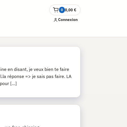
0,00
€
0
Ouvrir
le
Connexion
panier
ne en disant, je veux bien te faire
.la réponse => je sais pas faire. LA
 pour […]