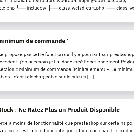
nt Installation Structure wc-free-shipping-downloadable/ ├─
le.php └── includes/ ├── class-wcfsd-cart.php └── class-wc
“minimum de commande”
propose pas cette fonction qu’il y a pourtant sur prestashop, s
récédent, j’en ai besoin je l’ai donc créé Fonctionnement R
section « Minimum de commande (MiniPaiement) » Le minimum
les : c’est téléchargeable sur le site ici […]
Stock : Ne Ratez Plus un Produit Disponible
e à moins de fonctionnalité que prestashop sur certains poi
s de créer est la fonctionnalité qui fait un mail quand le produi