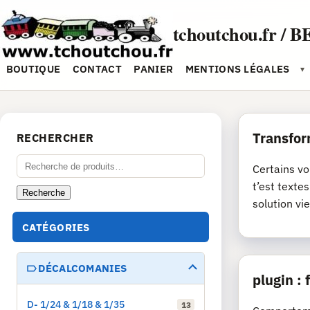
Aller
au
tchoutchou.fr / B
contenu
BOUTIQUE
CONTACT
PANIER
MENTIONS LÉGALES
▾
Transfor
RECHERCHER
Recherche
Certains vo
pour :
t’est texte
Recherche
solution vie
CATÉGORIES
DÉCALCOMANIES
plugin :
D- 1/24 & 1/18 & 1/35
13