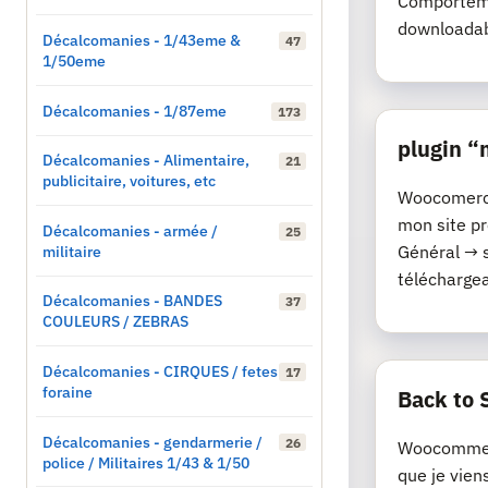
Comporteme
downloadab
Décalcomanies - 1/43eme &
47
1/50eme
Décalcomanies - 1/87eme
173
plugin 
Décalcomanies - Alimentaire,
21
publicitaire, voitures, etc
Woocomerce 
mon site p
Décalcomanies - armée /
25
militaire
Général → 
téléchargeab
Décalcomanies - BANDES
37
COULEURS / ZEBRAS
Décalcomanies - CIRQUES / fetes
17
foraine
Back to 
Décalcomanies - gendarmerie /
26
Woocommerc
police / Militaires 1/43 & 1/50
que je vien