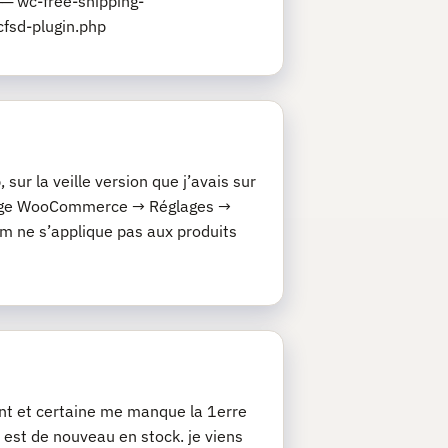
─ wc-free-shipping-
fsd-plugin.php
ur la veille version que j’avais sur
églage WooCommerce → Réglages →
 ne s’applique pas aux produits
nt et certaine me manque la 1erre
t est de nouveau en stock. je viens