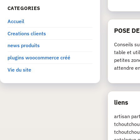
CATEGORIES
Accueil
POSE D
Creations clients
Conseils su
news produits
table et ut
plugins woocommerce créé
petites zon
attendre e
Vie du site
liens
artisan pa
tchoutchou.
tchoutchou.
catalogue e