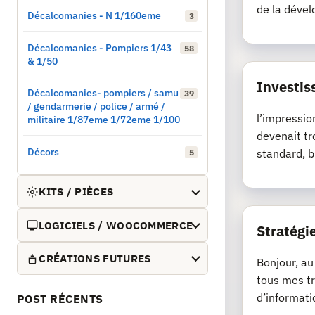
de la dével
Décalcomanies - N 1/160eme
3
Décalcomanies - Pompiers 1/43
58
& 1/50
Investis
Décalcomanies- pompiers / samu
39
/ gendarmerie / police / armé /
l’impressio
militaire 1/87eme 1/72eme 1/100
devenait tr
Décors
standard, b
5
KITS / PIÈCES
LOGICIELS / WOOCOMMERCE
Stratégie
CRÉATIONS FUTURES
Bonjour, au
tous mes tr
d’informati
POST RÉCENTS