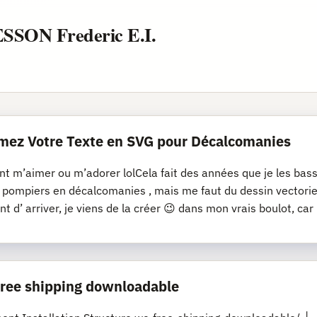
ESSON Frederic E.I.
mez Votre Texte en SVG pour Décalcomanies
nt m’aimer ou m’adorer lolCela fait des années que je les bassi
s pompiers en décalcomanies , mais me faut du dessin vectoriel
nt d’ arriver, je viens de la créer 😉 dans mon vrais boulot, car
 free shipping downloadable