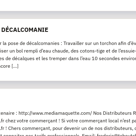
E DÉCALCOMANIE
r la pose de décalcomanies : Travailler sur un torchon afin d’év
iliser un bol rempli d’eau chaude, des cotons-tige et de l’essu
es de décalques et les tremper dans l’eau 10 secondes environ
ncore […]
rtenaire : http://www.mediamaquette.com/ Nos Distributeurs R
fr chez votre commerçant ! Si votre commerçant local n’est pas
fr ! Chers commerçant, pour devenir un de nos distributeurs, 
t connaitre nos tarifs professionnels. Email: frederic@tchout