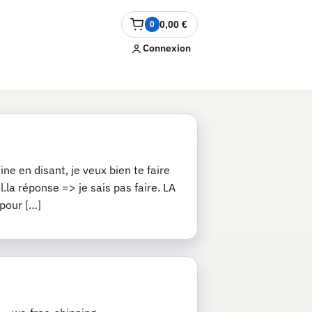
0,00
€
0
Ouvrir
le
Connexion
panier
ne en disant, je veux bien te faire
.la réponse => je sais pas faire. LA
 pour […]