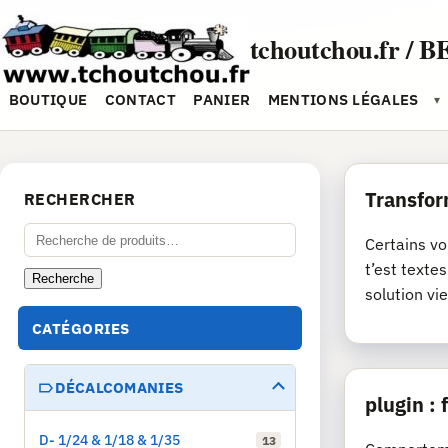
Aller
au
tchoutchou.fr / B
contenu
BOUTIQUE
CONTACT
PANIER
MENTIONS LÉGALES
▾
Transfor
RECHERCHER
Recherche
Certains vo
pour :
t’est texte
Recherche
solution vie
CATÉGORIES
DÉCALCOMANIES
plugin :
D- 1/24 & 1/18 & 1/35
13