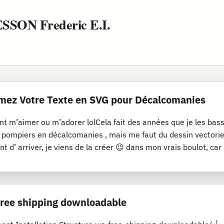
ESSON Frederic E.I.
mez Votre Texte en SVG pour Décalcomanies
nt m’aimer ou m’adorer lolCela fait des années que je les bassi
s pompiers en décalcomanies , mais me faut du dessin vectoriel
nt d’ arriver, je viens de la créer 😉 dans mon vrais boulot, car
 free shipping downloadable