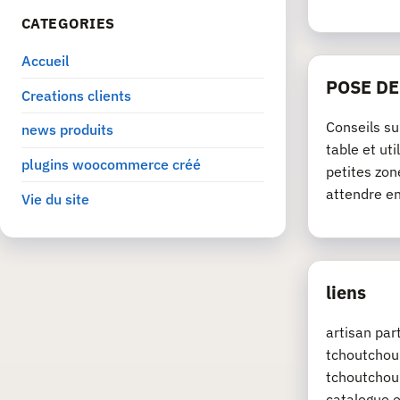
CATEGORIES
Accueil
POSE D
Creations clients
Conseils su
news produits
table et ut
plugins woocommerce créé
petites zon
attendre e
Vie du site
liens
artisan pa
tchoutchou.
tchoutchou.
catalogue e