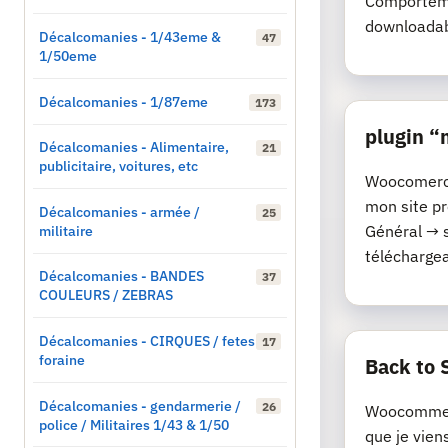
Comporteme
downloadab
Décalcomanies - 1/43eme &
47
1/50eme
Décalcomanies - 1/87eme
173
plugin 
Décalcomanies - Alimentaire,
21
publicitaire, voitures, etc
Woocomerce 
mon site p
Décalcomanies - armée /
25
militaire
Général → 
téléchargeab
Décalcomanies - BANDES
37
COULEURS / ZEBRAS
Décalcomanies - CIRQUES / fetes
17
foraine
Back to 
Décalcomanies - gendarmerie /
26
Woocommerc
police / Militaires 1/43 & 1/50
que je vien