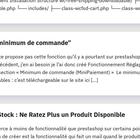
nt Installation Structure wc-free-shipping-downloadable/ ├─
le.php └── includes/ ├── class-wcfsd-cart.php └── class-wc
“minimum de commande”
propose pas cette fonction qu’il y a pourtant sur prestashop, s
récédent, j’en ai besoin je l’ai donc créé Fonctionnement R
section « Minimum de commande (MiniPaiement) » Le minimum
les : c’est téléchargeable sur le site ici […]
Stock : Ne Ratez Plus un Produit Disponible
e à moins de fonctionnalité que prestashop sur certains poi
s de créer est la fonctionnalité qui fait un mail quand le produi