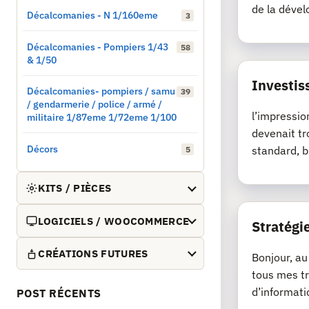
de la dével
Décalcomanies - N 1/160eme
3
Décalcomanies - Pompiers 1/43
58
& 1/50
Investis
Décalcomanies- pompiers / samu
39
/ gendarmerie / police / armé /
l’impressio
militaire 1/87eme 1/72eme 1/100
devenait tr
Décors
standard, b
5
KITS / PIÈCES
LOGICIELS / WOOCOMMERCE
Stratégie
CRÉATIONS FUTURES
Bonjour, au
tous mes tr
d’informati
POST RÉCENTS