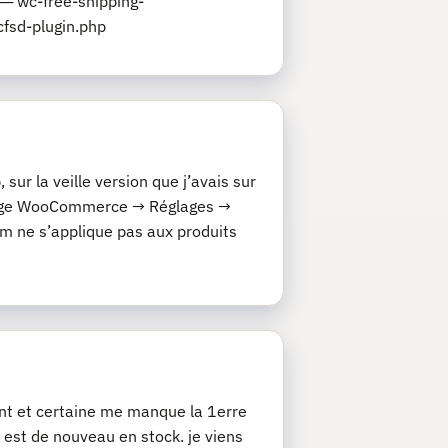
─ wc-free-shipping-
fsd-plugin.php
ur la veille version que j’avais sur
églage WooCommerce → Réglages →
 ne s’applique pas aux produits
nt et certaine me manque la 1erre
t est de nouveau en stock. je viens