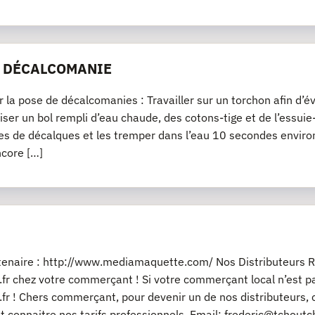
E DÉCALCOMANIE
r la pose de décalcomanies : Travailler sur un torchon afin d’év
iliser un bol rempli d’eau chaude, des cotons-tige et de l’essu
es de décalques et les tremper dans l’eau 10 secondes environ
ncore […]
rtenaire : http://www.mediamaquette.com/ Nos Distributeurs R
fr chez votre commerçant ! Si votre commerçant local n’est pas
fr ! Chers commerçant, pour devenir un de nos distributeurs, 
t connaitre nos tarifs professionnels. Email: frederic@tchout