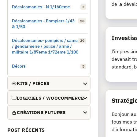
de la dével
Décalcomanies - N 1/160eme
3
Décalcomanies - Pompiers 1/43
58
& 1/50
Investis
Décalcomanies- pompiers / samu
39
/ gendarmerie / police / armé /
l’impressio
militaire 1/87eme 1/72eme 1/100
devenait tr
Décors
standard, b
5
KITS / PIÈCES
LOGICIELS / WOOCOMMERCE
Stratégie
CRÉATIONS FUTURES
Bonjour, au
tous mes tr
d’informati
POST RÉCENTS