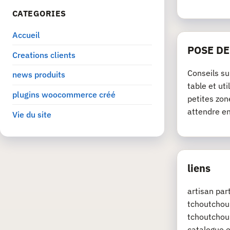
CATEGORIES
Accueil
POSE D
Creations clients
Conseils su
news produits
table et ut
plugins woocommerce créé
petites zon
attendre e
Vie du site
liens
artisan pa
tchoutchou.
tchoutchou.
catalogue e