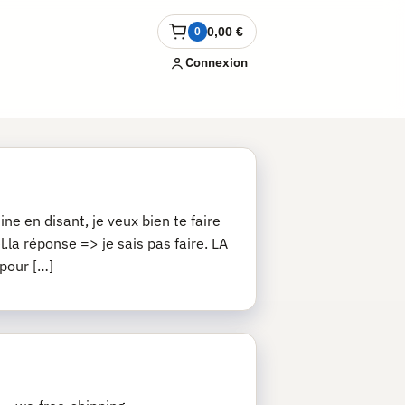
0,00
€
0
Ouvrir
le
Connexion
panier
ne en disant, je veux bien te faire
.la réponse => je sais pas faire. LA
 pour […]