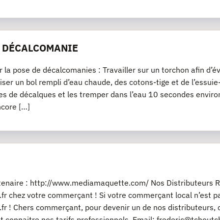
E DÉCALCOMANIE
r la pose de décalcomanies : Travailler sur un torchon afin d’év
iliser un bol rempli d’eau chaude, des cotons-tige et de l’essu
es de décalques et les tremper dans l’eau 10 secondes environ
ncore […]
rtenaire : http://www.mediamaquette.com/ Nos Distributeurs R
fr chez votre commerçant ! Si votre commerçant local n’est pas
fr ! Chers commerçant, pour devenir un de nos distributeurs, 
t connaitre nos tarifs professionnels. Email: frederic@tchout