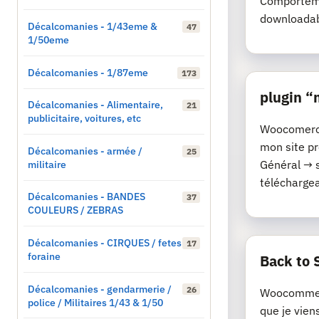
Comporteme
downloadab
Décalcomanies - 1/43eme &
47
1/50eme
Décalcomanies - 1/87eme
173
plugin 
Décalcomanies - Alimentaire,
21
publicitaire, voitures, etc
Woocomerce 
mon site p
Décalcomanies - armée /
25
militaire
Général → 
téléchargeab
Décalcomanies - BANDES
37
COULEURS / ZEBRAS
Décalcomanies - CIRQUES / fetes
17
foraine
Back to 
Décalcomanies - gendarmerie /
26
Woocommerc
police / Militaires 1/43 & 1/50
que je vien