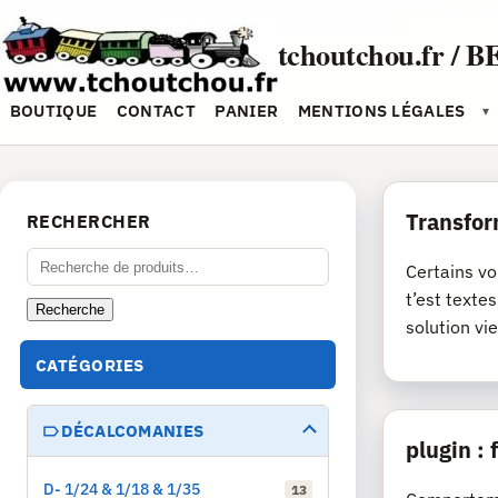
Aller
au
tchoutchou.fr / B
contenu
BOUTIQUE
CONTACT
PANIER
MENTIONS LÉGALES
▾
Transfor
RECHERCHER
Recherche
Certains vo
pour :
t’est texte
Recherche
solution vie
CATÉGORIES
DÉCALCOMANIES
plugin :
D- 1/24 & 1/18 & 1/35
13