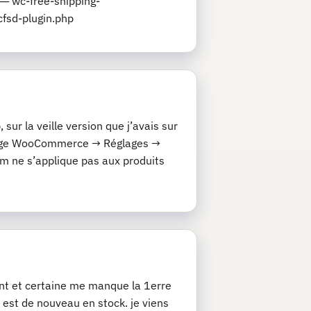
─ wc-free-shipping-
fsd-plugin.php
ur la veille version que j’avais sur
églage WooCommerce → Réglages →
 ne s’applique pas aux produits
nt et certaine me manque la 1erre
t est de nouveau en stock. je viens