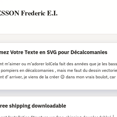
ESSON Frederic E.I.
mez Votre Texte en SVG pour Décalcomanies
nt m’aimer ou m’adorer lolCela fait des années que je les bassi
s pompiers en décalcomanies , mais me faut du dessin vectoriel
nt d’ arriver, je viens de la créer 😉 dans mon vrais boulot, car
 free shipping downloadable