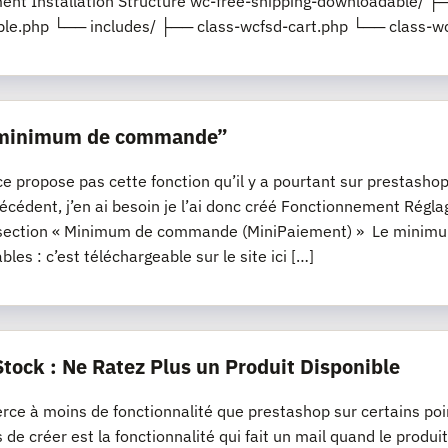
nt Installation Structure wc-free-shipping-downloadable/ ├─
le.php └── includes/ ├── class-wcfsd-cart.php └── class-wc
“minimum de commande”
propose pas cette fonction qu’il y a pourtant sur prestashop, s
récédent, j’en ai besoin je l’ai donc créé Fonctionnement R
section « Minimum de commande (MiniPaiement) » Le minimum
les : c’est téléchargeable sur le site ici […]
Stock : Ne Ratez Plus un Produit Disponible
e à moins de fonctionnalité que prestashop sur certains poi
s de créer est la fonctionnalité qui fait un mail quand le produi