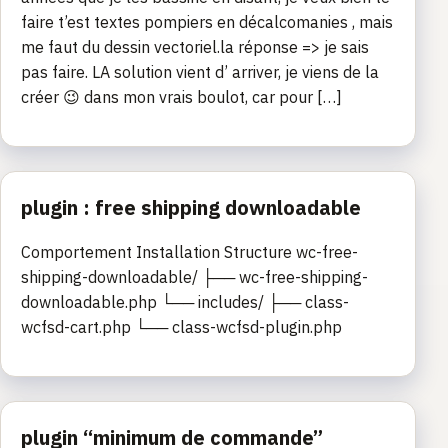
faire t’est textes pompiers en décalcomanies , mais
me faut du dessin vectoriel.la réponse => je sais
pas faire. LA solution vient d’ arriver, je viens de la
créer 😉 dans mon vrais boulot, car pour […]
plugin : free shipping downloadable
Comportement Installation Structure wc-free-
shipping-downloadable/ ├── wc-free-shipping-
downloadable.php └── includes/ ├── class-
wcfsd-cart.php └── class-wcfsd-plugin.php
plugin “minimum de commande”