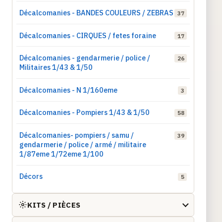
Décalcomanies - BANDES COULEURS / ZEBRAS
37
Décalcomanies - CIRQUES / fetes foraine
17
Décalcomanies - gendarmerie / police /
26
Militaires 1/43 & 1/50
Décalcomanies - N 1/160eme
3
Décalcomanies - Pompiers 1/43 & 1/50
58
Décalcomanies- pompiers / samu /
39
gendarmerie / police / armé / militaire
1/87eme 1/72eme 1/100
Décors
5
KITS / PIÈCES