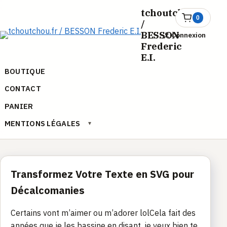
Aller
tchoutchou.fr
au
0
Ouvrir
/
le
contenu
BESSON
Connexion
panier
Frederic
E.I.
BOUTIQUE
CONTACT
PANIER
MENTIONS LÉGALES
▾
Transformez Votre Texte en SVG pour
Décalcomanies
Certains vont m’aimer ou m’adorer lolCela fait des
années que je les bassine en disant, je veux bien te