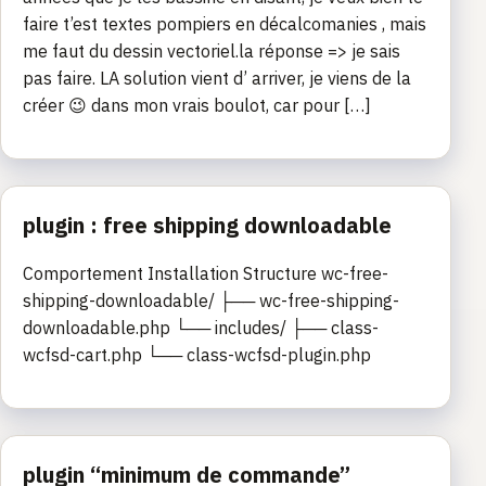
faire t’est textes pompiers en décalcomanies , mais
me faut du dessin vectoriel.la réponse => je sais
pas faire. LA solution vient d’ arriver, je viens de la
créer 😉 dans mon vrais boulot, car pour […]
plugin : free shipping downloadable
Comportement Installation Structure wc-free-
shipping-downloadable/ ├── wc-free-shipping-
downloadable.php └── includes/ ├── class-
wcfsd-cart.php └── class-wcfsd-plugin.php
plugin “minimum de commande”