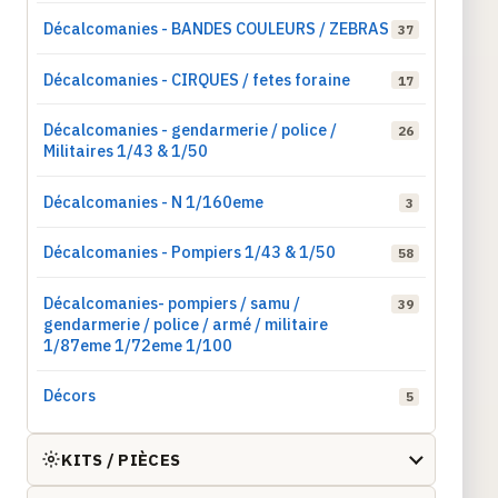
Décalcomanies - BANDES COULEURS / ZEBRAS
37
Décalcomanies - CIRQUES / fetes foraine
17
Décalcomanies - gendarmerie / police /
26
Militaires 1/43 & 1/50
Décalcomanies - N 1/160eme
3
Décalcomanies - Pompiers 1/43 & 1/50
58
Décalcomanies- pompiers / samu /
39
gendarmerie / police / armé / militaire
1/87eme 1/72eme 1/100
Décors
5
KITS / PIÈCES