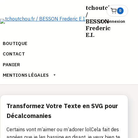
Aller
tchoutchou.fr
au
0
Ouvrir
/
le
contenu
BESSON
Connexion
panier
Frederic
E.I.
BOUTIQUE
CONTACT
PANIER
MENTIONS LÉGALES
▾
Transformez Votre Texte en SVG pour
Décalcomanies
Certains vont m’aimer ou m’adorer lolCela fait des
années que je les bassine en disant, je veux bien te