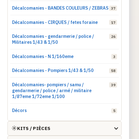
Décalcomanies - BANDES COULEURS / ZEBRAS
37
Décalcomanies - CIRQUES / fetes foraine
17
Décalcomanies - gendarmerie / police /
26
Militaires 1/43 & 1/50
Décalcomanies - N 1/160eme
3
Décalcomanies - Pompiers 1/43 & 1/50
58
Décalcomanies- pompiers / samu /
39
gendarmerie / police / armé / militaire
1/87eme 1/72eme 1/100
Décors
5
KITS / PIÈCES