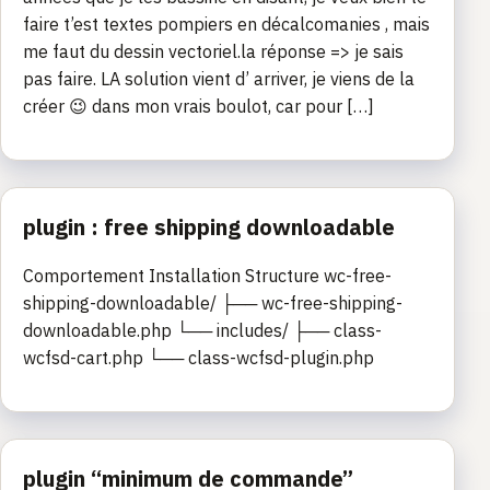
faire t’est textes pompiers en décalcomanies , mais
me faut du dessin vectoriel.la réponse => je sais
pas faire. LA solution vient d’ arriver, je viens de la
créer 😉 dans mon vrais boulot, car pour […]
plugin : free shipping downloadable
Comportement Installation Structure wc-free-
shipping-downloadable/ ├── wc-free-shipping-
downloadable.php └── includes/ ├── class-
wcfsd-cart.php └── class-wcfsd-plugin.php
plugin “minimum de commande”