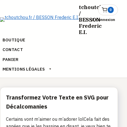
Aller
tchoutchou.fr
au
0
Ouvrir
/
le
contenu
BESSON
Connexion
panier
Frederic
E.I.
BOUTIQUE
CONTACT
PANIER
MENTIONS LÉGALES
▾
Transformez Votre Texte en SVG pour
Décalcomanies
Certains vont m’aimer ou m’adorer lolCela fait des
années que je les bassine en disant, je veux bien te