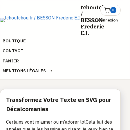
Aller
tchoutchou.fr
au
0
Ouvrir
/
le
contenu
BESSON
Connexion
panier
Frederic
E.I.
BOUTIQUE
CONTACT
PANIER
MENTIONS LÉGALES
▾
Transformez Votre Texte en SVG pour
Décalcomanies
Certains vont m’aimer ou m’adorer lolCela fait des
années que je les bassine en disant, je veux bien te