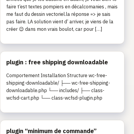
faire t’est textes pompiers en décalcomanies , mais
me faut du dessin vectoriel.la réponse => je sais
pas faire. LA solution vient d’ arriver, je viens de la
créer 😉 dans mon vrais boulot, car pour […]
plugin : free shipping downloadable
Comportement Installation Structure wc-free-
shipping-downloadable/ ├── wc-free-shipping-
downloadable.php └── includes/ ├── class-
wcfsd-cart.php └── class-wcfsd-plugin.php
plugin “minimum de commande”