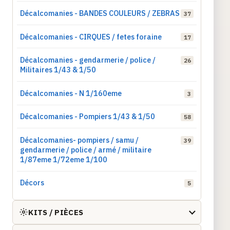
Décalcomanies - BANDES COULEURS / ZEBRAS
37
Décalcomanies - CIRQUES / fetes foraine
17
Décalcomanies - gendarmerie / police /
26
Militaires 1/43 & 1/50
Décalcomanies - N 1/160eme
3
Décalcomanies - Pompiers 1/43 & 1/50
58
Décalcomanies- pompiers / samu /
39
gendarmerie / police / armé / militaire
1/87eme 1/72eme 1/100
Décors
5
KITS / PIÈCES