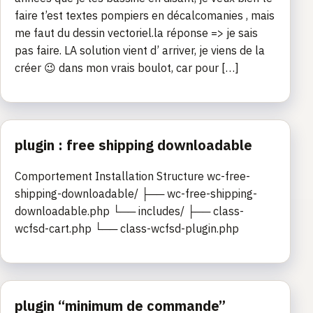
faire t’est textes pompiers en décalcomanies , mais
me faut du dessin vectoriel.la réponse => je sais
pas faire. LA solution vient d’ arriver, je viens de la
créer 😉 dans mon vrais boulot, car pour […]
plugin : free shipping downloadable
Comportement Installation Structure wc-free-
shipping-downloadable/ ├── wc-free-shipping-
downloadable.php └── includes/ ├── class-
wcfsd-cart.php └── class-wcfsd-plugin.php
plugin “minimum de commande”