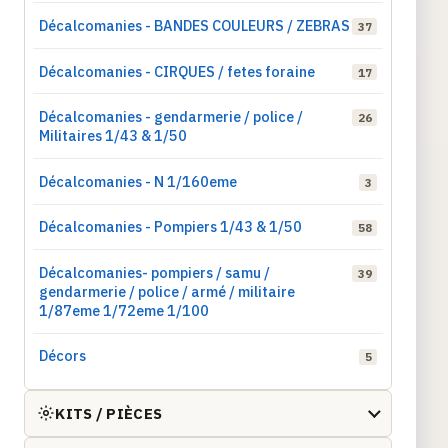
Décalcomanies - BANDES COULEURS / ZEBRAS
37
Décalcomanies - CIRQUES / fetes foraine
17
Décalcomanies - gendarmerie / police /
26
Militaires 1/43 & 1/50
Décalcomanies - N 1/160eme
3
Décalcomanies - Pompiers 1/43 & 1/50
58
Décalcomanies- pompiers / samu /
39
gendarmerie / police / armé / militaire
1/87eme 1/72eme 1/100
Décors
5
KITS / PIÈCES