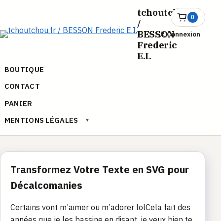
Aller
tchoutchou.fr
au
0
Ouvrir
/
le
contenu
BESSON
Connexion
panier
Frederic
E.I.
BOUTIQUE
CONTACT
PANIER
MENTIONS LÉGALES
▾
Transformez Votre Texte en SVG pour
Décalcomanies
Certains vont m’aimer ou m’adorer lolCela fait des
années que je les bassine en disant, je veux bien te